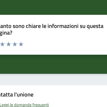
anto sono chiare le informazioni su questa
gina?
a da 1 a 5 stelle la pagina
ta 1 stelle su 5
Valuta 2 stelle su 5
Valuta 3 stelle su 5
Valuta 4 stelle su 5
Valuta 5 stelle su 5
tatta l'unione
Leggi le domande frequenti