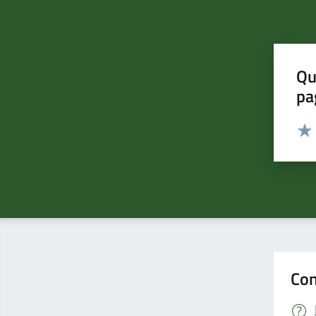
Qu
pa
Valut
Valu
Con