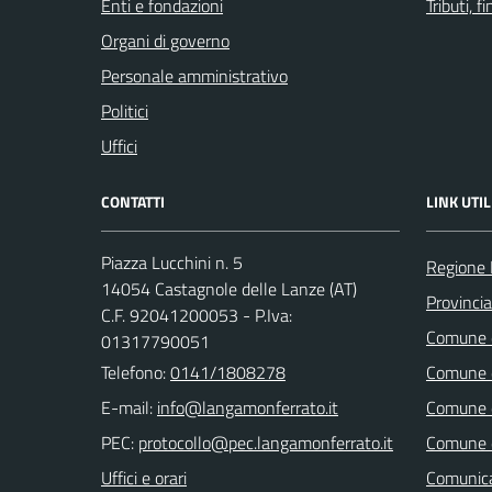
Enti e fondazioni
Tributi, 
Organi di governo
Personale amministrativo
Politici
Uffici
CONTATTI
LINK UTIL
Piazza Lucchini n. 5
Regione
14054 Castagnole delle Lanze (AT)
Provincia
C.F. 92041200053 - P.Iva:
Comune d
01317790051
Telefono:
0141/1808278
Comune d
E-mail:
Comune d
PEC:
Comune di
Uffici e orari
Comunica