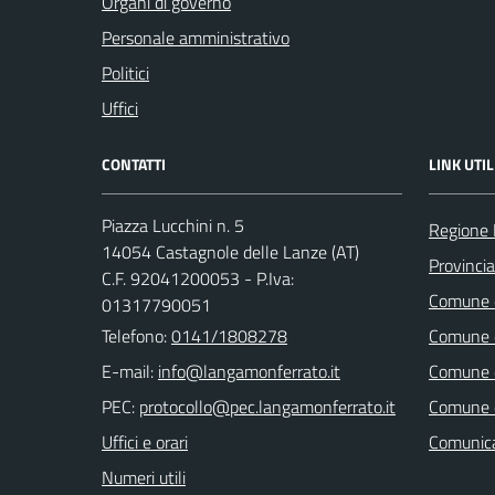
Organi di governo
Personale amministrativo
Politici
Uffici
CONTATTI
LINK UTIL
Piazza Lucchini n. 5
Regione
14054 Castagnole delle Lanze (AT)
Provincia
C.F. 92041200053 - P.Iva:
Comune d
01317790051
Telefono:
0141/1808278
Comune d
E-mail:
Comune d
PEC:
Comune di
Uffici e orari
Comunica
Numeri utili