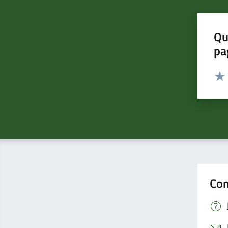
Qu
pa
Valut
Valu
Con