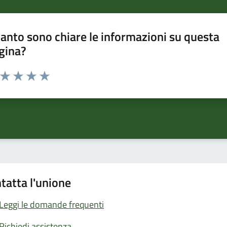
anto sono chiare le informazioni su questa
gina?
a da 1 a 5 stelle la pagina
ta 1 stelle su 5
Valuta 2 stelle su 5
Valuta 3 stelle su 5
Valuta 4 stelle su 5
Valuta 5 stelle su 5
tatta l'unione
Leggi le domande frequenti
Richiedi assistenza