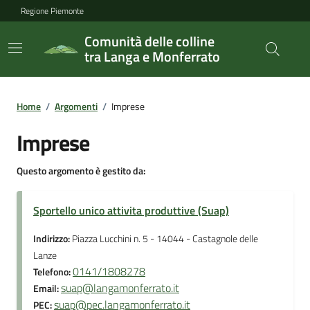
Regione Piemonte
Comunità delle colline
tra Langa e Monferrato
Home
/
Argomenti
/
Imprese
Imprese
Questo argomento è gestito da:
Sportello unico attivita produttive (Suap)
Indirizzo:
Piazza Lucchini n. 5 - 14044 - Castagnole delle
Lanze
0141/1808278
Telefono:
suap@langamonferrato.it
Email:
suap@pec.langamonferrato.it
PEC: