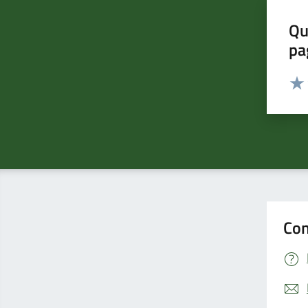
Qu
pa
Valut
Valu
Con