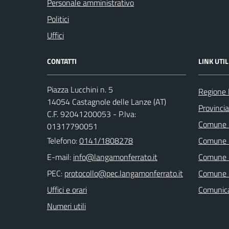
Personale amministrativo
Politici
Uffici
CONTATTI
LINK UTIL
Piazza Lucchini n. 5
Regione
14054 Castagnole delle Lanze (AT)
Provincia
C.F. 92041200053 - P.Iva:
Comune d
01317790051
Telefono:
0141/1808278
Comune d
E-mail:
Comune d
PEC:
Comune di
Uffici e orari
Comunica
Numeri utili