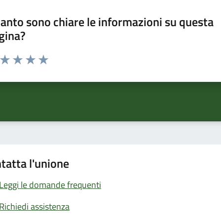
anto sono chiare le informazioni su questa
gina?
a da 1 a 5 stelle la pagina
ta 1 stelle su 5
Valuta 2 stelle su 5
Valuta 3 stelle su 5
Valuta 4 stelle su 5
Valuta 5 stelle su 5
tatta l'unione
Leggi le domande frequenti
Richiedi assistenza