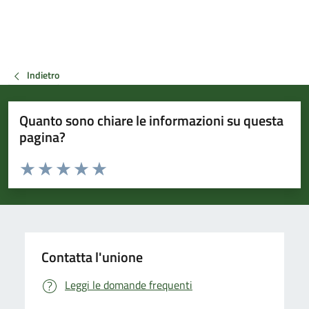
Indietro
Quanto sono chiare le informazioni su questa
pagina?
Valuta da 1 a 5 stelle la pagina
Valuta 1 stelle su 5
Valuta 2 stelle su 5
Valuta 3 stelle su 5
Valuta 4 stelle su 5
Valuta 5 stelle su 5
Contatta l'unione
Leggi le domande frequenti