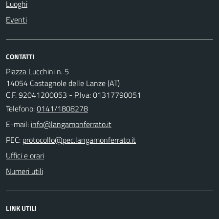
Luoghi
Eventi
CONTATTI
Piazza Lucchini n. 5
14054 Castagnole delle Lanze (AT)
C.F. 92041200053 - P.Iva: 01317790051
Telefono:
0141/1808278
E-mail:
PEC:
Uffici e orari
Numeri utili
LINK UTILI