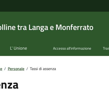
olline tra Langa e Monferrato
L' Unione
Accesso all'informazione
Tra
te
/
Personale
/
Tassi di assenza
enza