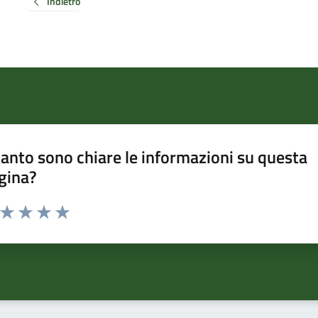
Indietro
anto sono chiare le informazioni su questa
gina?
a da 1 a 5 stelle la pagina
ta 1 stelle su 5
Valuta 2 stelle su 5
Valuta 3 stelle su 5
Valuta 4 stelle su 5
Valuta 5 stelle su 5