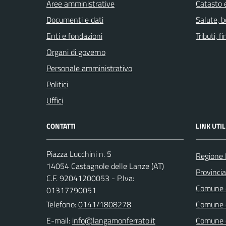
Aree amministrative
Catasto e
Documenti e dati
Salute, 
Enti e fondazioni
Tributi, 
Organi di governo
Personale amministrativo
Politici
Uffici
CONTATTI
LINK UTIL
Piazza Lucchini n. 5
Regione
14054 Castagnole delle Lanze (AT)
Provincia
C.F. 92041200053 - P.Iva:
Comune d
01317790051
Telefono:
0141/1808278
Comune d
E-mail:
Comune d