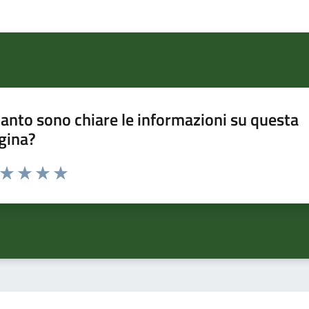
anto sono chiare le informazioni su questa
gina?
a da 1 a 5 stelle la pagina
ta 1 stelle su 5
Valuta 2 stelle su 5
Valuta 3 stelle su 5
Valuta 4 stelle su 5
Valuta 5 stelle su 5