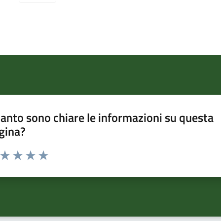
anto sono chiare le informazioni su questa
gina?
a da 1 a 5 stelle la pagina
ta 1 stelle su 5
Valuta 2 stelle su 5
Valuta 3 stelle su 5
Valuta 4 stelle su 5
Valuta 5 stelle su 5